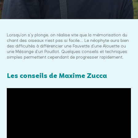
Lorsqu’on s’y plonge, on réalise vite que la mémorisation du
chant des oiseaux n’est pas si facile... Le néophyte aura bien
des difficultés à différencier une Fauvette d’une Alouette ou
une Mésange d’un Pouillot. Quelques conseils et techniques
simples permettent cependant de progresser rapidement.
Les conseils de Maxime Zucca