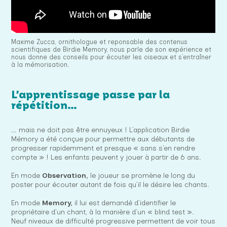
Maxime Zucca, ornithologue et reponsable des contenus
scientifiques de Birdie Memory, nous parle de son expérience et
nous donne des conseils pour écouter les oiseaux et s’entraîner
à la mémorisation.
L’apprentissage passe par la
répétition…
… mais ne doit pas être ennuyeux ! L’application Birdie
Mémory a été conçue pour permettre aux débutants de
progresser rapidemment et presque « sans s’en rendre
compte » ! Les enfants peuvent y jouer à partir de 6 ans.
En mode
Observation,
le joueur se promène le long du
poster pour écouter autant de fois qu’il le désire les chants.
En mode
Memory,
il lui est demandé d’identifier le
propriétaire d’un chant, à la manière d’un « blind test ».
Neuf niveaux de difficulté progressive permettent de voir tous