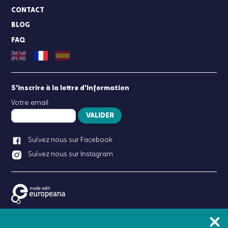
CONTACT
BLOG
FAQ
S'inscrire à la lettre d'information
Votre email
VALIDER
Suivez nous sur Facebook
Suivez nous sur Instagram
Birdie Memory est un
produit proposé par