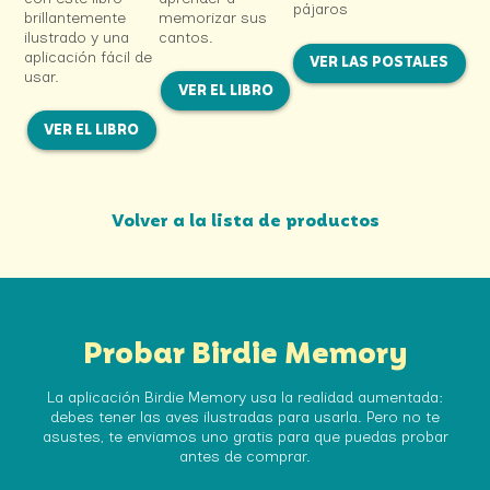
pájaros
brillantemente
memorizar sus
ilustrado y una
cantos.
aplicación fácil de
VER LAS POSTALES
usar.
VER EL LIBRO
VER EL LIBRO
Volver a la lista de productos
Probar Birdie Memory
La aplicación Birdie Memory usa la realidad aumentada:
debes tener las aves ilustradas para usarla. Pero no te
asustes,
te enviamos uno gratis para que puedas probar
antes de comprar.