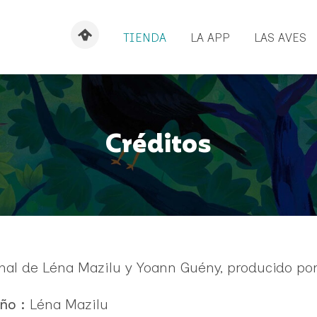
TIENDA
LA APP
LAS AVES
Créditos
nal de Léna Mazilu y Yoann Guény, producido por
ño :
Léna Mazilu