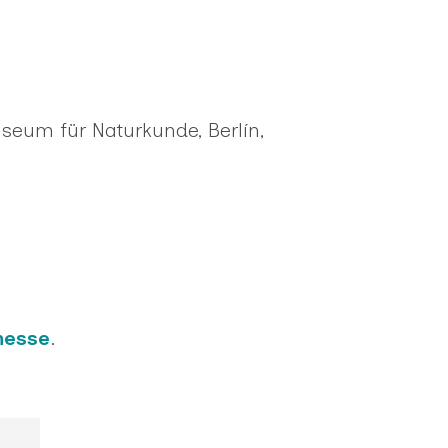
useum für Naturkunde, Berlín,
nesse
.