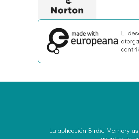
El des
otorga
contr
La aplicación Birdie Memory us
asustes,
te e