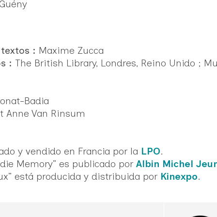
Guény
 textos :
Maxime Zucca
s :
The British Library, Londres, Reino Unido ; M
onat-Badia
t Anne Van Rinsum
cado y vendido en Francia por la
LPO
.
Birdie Memory” es publicado por
Albin Michel Jeu
ux” está producida y distribuida por
Kinexpo
.