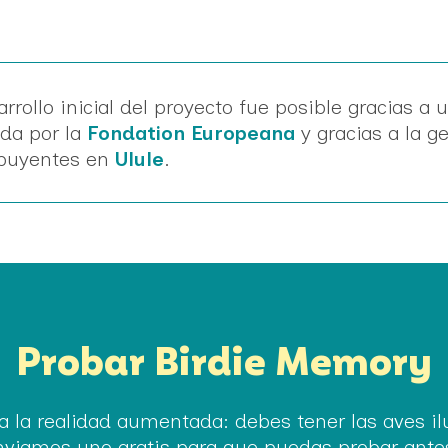
arrollo inicial del proyecto fue posible gracias a
da por la
Fondation Europeana
y gracias a la 
ibuyentes en
Ulule
.
Probar Birdie Memory
a la realidad aumentada: debes tener las aves ilu
nviamos uno gratis para que puedas probar ante