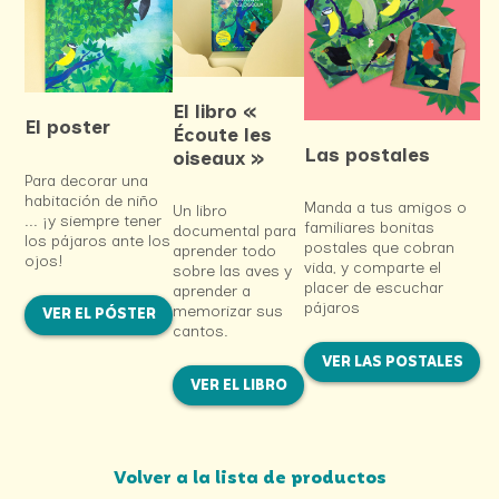
El libro «
El poster
Écoute les
Las postales
oiseaux »
Para decorar una
habitación de niño
Manda a tus amigos o
Un libro
... ¡y siempre tener
familiares bonitas
documental para
los pájaros ante los
postales que cobran
aprender todo
ojos!
vida, y comparte el
sobre las aves y
placer de escuchar
aprender a
pájaros
memorizar sus
VER EL PÓSTER
cantos.
VER LAS POSTALES
VER EL LIBRO
Volver a la lista de productos